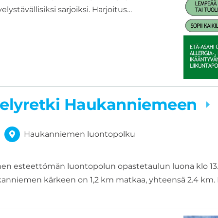
velystävällisiksi sarjoiksi. Harjoitus…
velyretki Haukanniemeen
Haukanniemen luontopolku
 esteettömän luontopolun opastetaulun luona klo 13.
ukanniemen kärkeen on 1,2 km matkaa, yhteensä 2.4 km.