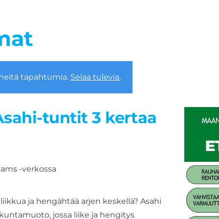
mat
neitä tapahtumia.
Selaa tulevia.
ahi-tuntit 3 kertaa
eams -verkossa
iikkua ja hengähtää arjen keskellä? Asahi
kuntamuoto, jossa liike ja hengitys