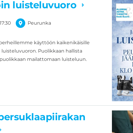
oin luisteluvuoro
17:30
Peurunka
erheillemme käyttöön kaikenikäisille
uisteluvuoron. Puolikkaan hallista
 puolikkaan mailattomaan luisteluun.
ersuklaapiirakan