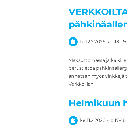
VERKKOILTA:
pähkinäalle
to 12.2.2026
klo 18
–
19
Maksuttomassa ja kaikille
perustietoa pähkinäallergia
annetaan myös vinkkejä tu
Verkkoillan…
Helmikuun h
ke 11.2.2026
klo 17
–
18