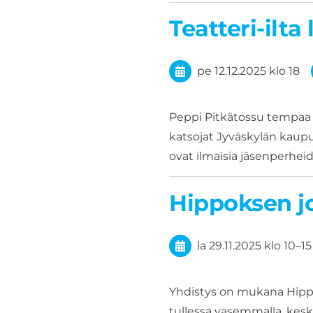
Teatteri-ilta
pe 12.12.2025
klo 18
Peppi Pitkätossu tempa
katsojat Jyväskylän kaupun
ovat ilmaisia jäsenperheide
Hippoksen j
la 29.11.2025
klo 10
–
15
Yhdistys on mukana Hippok
tullessa vasemmalla, kesk