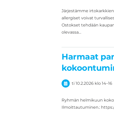
Järjestämme irtokarkkien
allergiset voivat turvallis
Ostokset tehdään kaupan si
olevassa…
Harmaat pan
kokoontum
ti 10.2.2026
klo 14
–
16
Ryhmän helmikuun kokoon
Ilmoittautuminen.: https