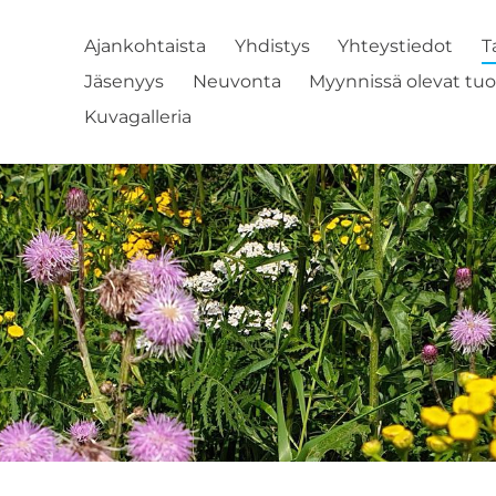
Ajankohtaista
Yhdistys
Yhteystiedot
T
Jäsenyys
Neuvonta
Myynnissä olevat tuo
Kuvagalleria