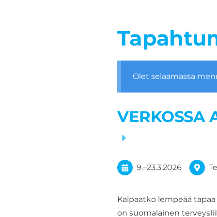
Tapahtu
Olet selaamassa men
VERKOSSA As
9.
–
23.3.2026
T
Kaipaatko lempeää tapaa l
on suomalainen terveyslii