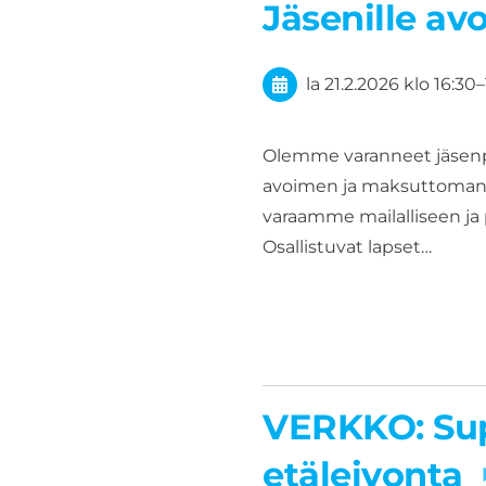
Jäsenille av
la 21.2.2026
klo 16:30
–
Olemme varanneet jäsenp
avoimen ja maksuttoman l
varaamme mailalliseen ja
Osallistuvat lapset…
VERKKO: Sup
etäleivonta