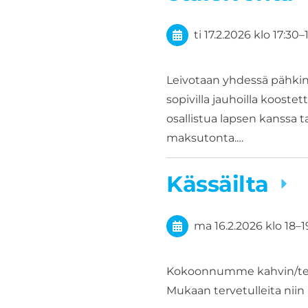
ti 17.2.2026
klo 17:30
–
Leivotaan yhdessä pähkin
sopivilla jauhoilla kooste
osallistua lapsen kanssa t
maksutonta.…
Kässäilta
ma 16.2.2026
klo 18
–
1
Kokoonnumme kahvin/teen
Mukaan tervetulleita niin 