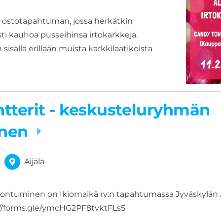
 ostotapahtuman, jossa herkätkin
esti kauhoa pusseihinsa irtokarkkeja.
sällä erillään muista karkkilaatikoista
tterit - keskusteluryhmän
inen
Äijälä
tuminen on Ikiomaikä ry:n tapahtumassa Jyväskylän Äi
://forms.gle/ymcHG2PF8tvktFLs5