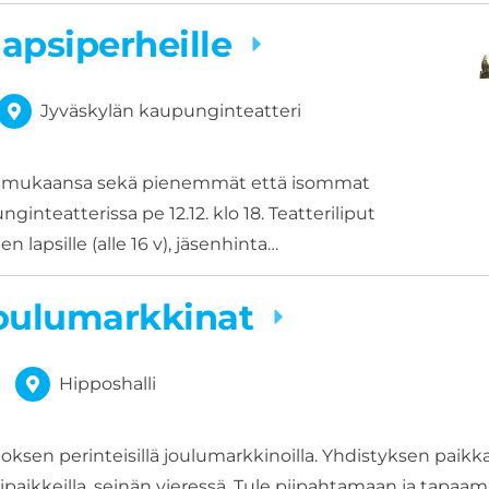
 lapsiperheille
Jyväskylän kaupunginteatteri
a mukaansa sekä pienemmät että isommat
ginteatterissa pe 12.12. klo 18. Teatteriliput
n lapsille (alle 16 v), jäsenhinta…
oulumarkkinat
Hipposhalli
sen perinteisillä joulumarkkinoilla. Yhdistyksen paikka
ipaikkeilla, seinän vieressä. Tule piipahtamaan ja tapaa