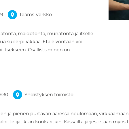
19
Teams-verkko
ätöntä, maidotonta, munatonta ja itselle
ttua superpiirakkaa. Etäleivontaan voi
ai itsekseen. Osallistuminen on
9:30
Yhdistyksen toimisto
 ja pienen purtavan ääressä neulomaan, virkkaamaan 
aloittelijat kuin konkaritkin. Kässäilta järjestetään myös 