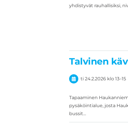
yhdistyvät rauhallisiksi, ni
Talvinen kä
ti 24.2.2026
klo 13
–
15
Tapaaminen Haukanniemen
pysäköintialue, josta Ha
bussit…