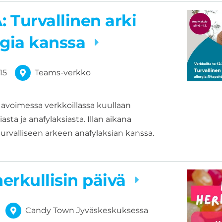
 Turvallinen arki
rgia kanssa
:15
Teams-verkko
 avoimessa verkkoillassa kuullaan
sta ja anafylaksiasta. Illan aikana
rvalliseen arkeen anafylaksian kanssa.
erkullisin päivä
Candy Town Jyväskeskuksessa