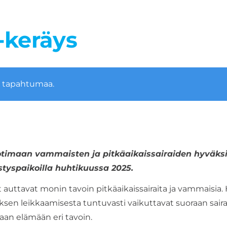
 -keräys
ä tapahtumaa.
kotimaan vammaisten ja pitkäaikaissairaiden hyväksi
tyspaikoilla huhtikuussa 2025.
töt auttavat monin tavoin pitkäaikaissairaita ja vammaisia
uksen leikkaamisesta tuntuvasti vaikuttavat suoraan sai
aan elämään eri tavoin.