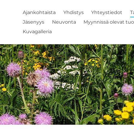
Ajankohtaista
Yhdistys
Yhteystiedot
T
Jäsenyys
Neuvonta
Myynnissä olevat tuo
Kuvagalleria