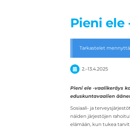
Pieni ele
Tarkastelet mennytt
2.
–
13.4.2025
Pieni ele -vaalikeräys 
eduskuntavaalien äänes
Sosiaali- ja terveysjärjes
näiden järjestöjen rahoit
elämään, kun tukea tarvit