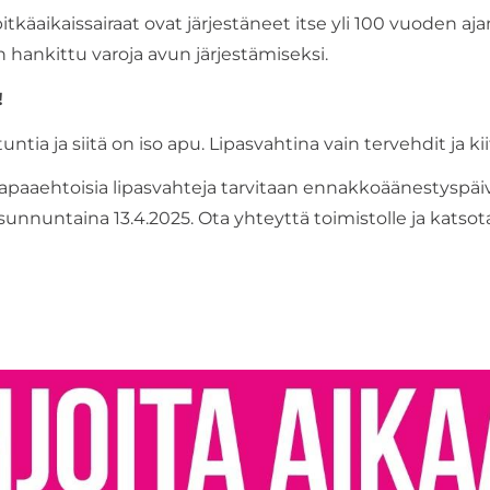
käaikaissairaat ovat järjestäneet itse yli 100 vuoden aj
 on hankittu varoja avun järjestämiseksi.
!
tuntia ja siitä on iso apu. Lipasvahtina vain tervehdit ja kiit
Vapaaehtoisia lipasvahteja tarvitaan ennakkoäänestyspäiv
sunnuntaina 13.4.2025. Ota yhteyttä toimistolle ja katso