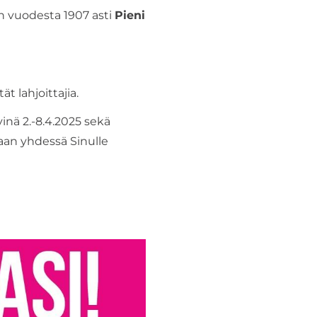
an vuodesta 1907 asti
Pieni
ät lahjoittajia.
inä 2.-8.4.2025 sekä
taan yhdessä Sinulle